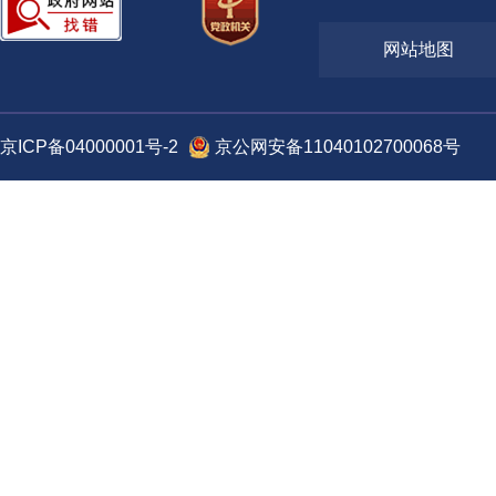
发布时间: 2025-05-21
详情
工业和信息化部办公厅关于印发《通信建设工程质量提升和安全生产行动
网站地图
2027年）》的通知
湖北省武汉市：链式改造、软件引领、
广东省深圳市：向“数
发布时间: 2025-05-06
人才支撑“三位一体”推动武汉制造业数
新型工业化
工业和信息化部办公厅关于做好2025年工业和信息化质量工作的通知
字化转型
京ICP备04000001号-2
京公网安备11040102700068号
发布时间: 2025-04-22
详情
三部门关于印发《电子信息制造业数字化转型实施方案》的通知
四川省绵阳市：以生态构建为牵引 推动
天津经济技术开发区：
发布时间: 2025-04-22
制造业数字化转型持续提速
推动制造业企业数字化
关于做好2025年工业和信息化质量工作的通知
高端化、智能化、绿色
详情
发布时间: 2025-04-22
三部门关于印发《电子信息制造业数字化转型实施方案》的通知
辽宁中德（沈阳）高端装备制造产业
上海化学工业区：应用
发布时间: 2025-04-22
园：持续推动新一代信息技术与制造业
术提升园区公共服务数
深度融合助力中小企业高效实现数字
工业和信息化部办公厅关于印发《智能制造典型场景参考指引（202
化...
详情
发布时间: 2025-04-19