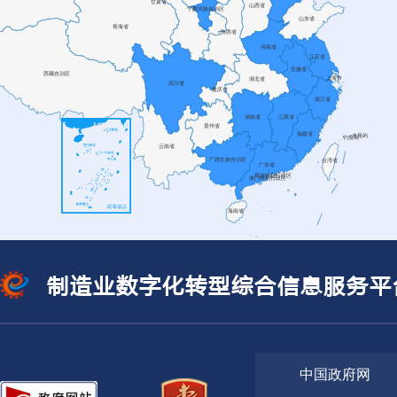
系，助力制造业企业“会转、敢转、愿
域制造业高质量发展
工业和信息化部关于制造业计量创新发展的意见
转”
发布时间: 2025-06-07
详情
工业和信息化部关于制造业计量创新发展的意见
发布时间: 2025-06-07
天津市北辰区：应用“点-线-面-体”一体
江苏省无锡市：推动供
化推动模式，推动北辰区制造业数字化
企业数字化转型
工业和信息化部办公厅关于开展国家重点研发计划高新技术成果产业
转型
知
发布时间: 2025-06-06
详情
工业和信息化部等七部门关于印发《食品工业数字化转型实施方案》
发布时间: 2025-06-05
浙江省杭州市：树立创新标杆，建设引
安徽省合肥市：以“工
领灯塔全面深化杭州制造业数字化转型
造”为路径推动制造业
工业和信息化部等七部门关于印发《食品工业数字化转型实施方案》
实践
制造业数字化转型综合信息服务平
发布时间: 2025-06-05
详情
两部门关于开展智能养老服务机器人结对攻关与场景应用试点工作的
山东省潍坊市：数智赋能“潍坊制造”蝶
河南省郑州市：“点、
发布时间: 2025-05-26
变焕新
以数字化转型牵动制造
中国政府网
工业和信息化部关于印发《算力互联互通行动计划》的通知