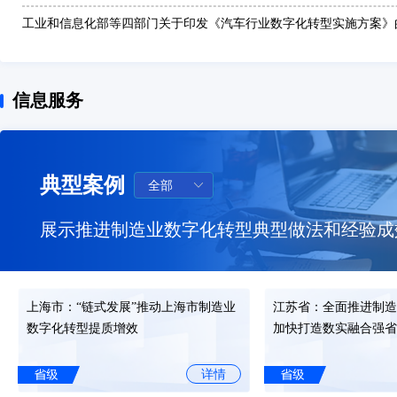
工业和信息化部等四部门关于印发《汽车行业数字化转型实施方案》
发布时间: 2025-12-29
工业和信息化部办公厅 市场监管总局办公厅关于印发2025年度智能
信息服务
案“揭榜挂帅”项目名单的通知
发布时间: 2025-12-26
《“人工智能+制造”专项行动实施意见》
发布时间: 2025-12-25
典型案例
工业和信息化部办公厅关于进一步加快制造业中试平台体系化布局和
知
展示推进制造业数字化转型典型做法和经验成
发布时间: 2025-11-11
工业和信息化部办公厅
发布时间: 2025-09-15
上海市：“链式发展”推动上海市制造业
江苏省：全面推进制造
工业和信息化部办公厅关于印发《场景化、图谱化推进重点行业数字
数字化转型提质增效
加快打造数实融合强省
引（2025版）》的通知
发布时间: 2025-09-04
详情
《关于金融支持新型工业化的指导意见》