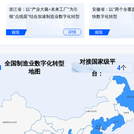
发布时间: 2025-07-29
浙江省：以“产业大脑+未来工厂”为引
安徽省：以“两个全覆
工业和信息化部等八部门关于印发《机械工业数字化转型实施方案》
领“点线面”结合加速制造业数字化转型
快数字化转型
发布时间: 2025-07-02
详情
六部门关于开展2025年度智能工厂梯度培育行动的通知
发布时间: 2025-06-19
福建省：追“新”逐“智”，乘“数”而上
山东省：“建体系、优
——“智改数转”的福建实践
提服务”聚力打造制造
六部门关于开展2025年度智能工厂梯度培育行动的通知
对接国家级平
全国制造业数字化转型
东样板”
发布时间: 2025-06-19
4
个
地图
详情
台：
工业和信息化部等六部门关于印发《纺织工业数字化转型实施方案》
发布时间: 2025-06-17
广东省：创新探索“链式改造”模式加快
重庆市：以实数融合助
推动制造业数字化转型
逐“智”而行
工业和信息化部等六部门关于印发《纺织工业数字化转型实施方案》
发布时间: 2025-06-17
详情
工业和信息化部办公厅印发《关于深入推进工业和信息化绿色低碳标
方案》的通知
发布时间: 2025-06-13
四川省：“三位一体”优化政策服务体
北京市顺义区：开展数