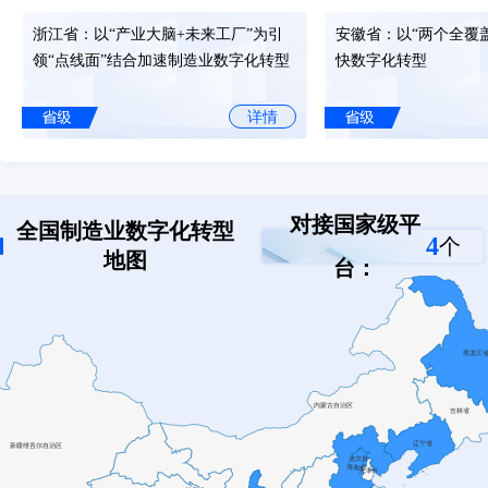
发布时间: 2025-07-29
浙江省：以“产业大脑+未来工厂”为引
安徽省：以“两个全覆
工业和信息化部等八部门关于印发《机械工业数字化转型实施方案》
领“点线面”结合加速制造业数字化转型
快数字化转型
发布时间: 2025-07-02
详情
六部门关于开展2025年度智能工厂梯度培育行动的通知
发布时间: 2025-06-19
福建省：追“新”逐“智”，乘“数”而上
山东省：“建体系、优
——“智改数转”的福建实践
提服务”聚力打造制造
六部门关于开展2025年度智能工厂梯度培育行动的通知
对接国家级平
全国制造业数字化转型
东样板”
发布时间: 2025-06-19
4
个
地图
详情
台：
工业和信息化部等六部门关于印发《纺织工业数字化转型实施方案》
发布时间: 2025-06-17
广东省：创新探索“链式改造”模式加快
重庆市：以实数融合助
推动制造业数字化转型
逐“智”而行
工业和信息化部等六部门关于印发《纺织工业数字化转型实施方案》
发布时间: 2025-06-17
详情
工业和信息化部办公厅印发《关于深入推进工业和信息化绿色低碳标
方案》的通知
发布时间: 2025-06-13
四川省：“三位一体”优化政策服务体
北京市顺义区：开展数