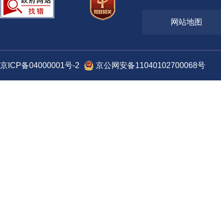
发布时间: 2025-05-21
详情
工业和信息化部办公厅关于印发《通信建设工程质量提升和安全生产行动
网站地图
2027年）》的通知
湖北省武汉市：链式改造、软件引领、
广东省深圳市：向“数
发布时间: 2025-05-06
人才支撑“三位一体”推动武汉制造业数
新型工业化
工业和信息化部办公厅关于做好2025年工业和信息化质量工作的通知
字化转型
京ICP备04000001号-2
京公网安备11040102700068号
发布时间: 2025-04-22
详情
三部门关于印发《电子信息制造业数字化转型实施方案》的通知
四川省绵阳市：以生态构建为牵引 推动
天津经济技术开发区：
发布时间: 2025-04-22
制造业数字化转型持续提速
推动制造业企业数字化
关于做好2025年工业和信息化质量工作的通知
高端化、智能化、绿色
详情
发布时间: 2025-04-22
三部门关于印发《电子信息制造业数字化转型实施方案》的通知
辽宁中德（沈阳）高端装备制造产业
上海化学工业区：应用
发布时间: 2025-04-22
园：持续推动新一代信息技术与制造业
术提升园区公共服务数
深度融合助力中小企业高效实现数字
工业和信息化部办公厅关于印发《智能制造典型场景参考指引（202
化...
详情
发布时间: 2025-04-19