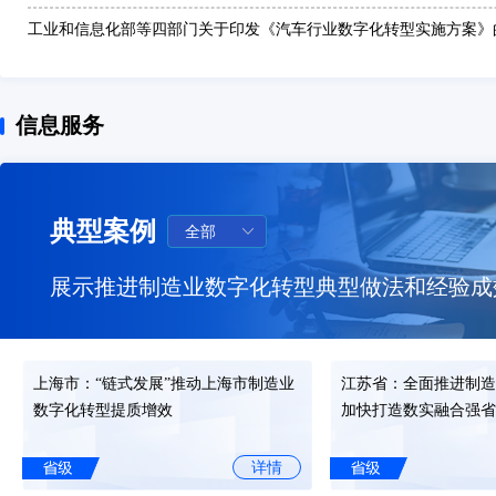
工业和信息化部等四部门关于印发《汽车行业数字化转型实施方案》
发布时间: 2025-12-29
工业和信息化部办公厅 市场监管总局办公厅关于印发2025年度智能
信息服务
案“揭榜挂帅”项目名单的通知
发布时间: 2025-12-26
《“人工智能+制造”专项行动实施意见》
发布时间: 2025-12-25
典型案例
工业和信息化部办公厅关于进一步加快制造业中试平台体系化布局和
知
展示推进制造业数字化转型典型做法和经验成
发布时间: 2025-11-11
工业和信息化部办公厅
发布时间: 2025-09-15
上海市：“链式发展”推动上海市制造业
江苏省：全面推进制造
工业和信息化部办公厅关于印发《场景化、图谱化推进重点行业数字
数字化转型提质增效
加快打造数实融合强省
引（2025版）》的通知
发布时间: 2025-09-04
详情
《关于金融支持新型工业化的指导意见》