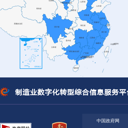
系，助力制造业企业“会转、敢转、愿
域制造业高质量发展
工业和信息化部关于制造业计量创新发展的意见
转”
发布时间: 2025-06-07
详情
工业和信息化部关于制造业计量创新发展的意见
发布时间: 2025-06-07
天津市北辰区：应用“点-线-面-体”一体
江苏省无锡市：推动供
化推动模式，推动北辰区制造业数字化
企业数字化转型
工业和信息化部办公厅关于开展国家重点研发计划高新技术成果产业
转型
知
发布时间: 2025-06-06
详情
工业和信息化部等七部门关于印发《食品工业数字化转型实施方案》
发布时间: 2025-06-05
浙江省杭州市：树立创新标杆，建设引
安徽省合肥市：以“工
领灯塔全面深化杭州制造业数字化转型
造”为路径推动制造业
工业和信息化部等七部门关于印发《食品工业数字化转型实施方案》
实践
制造业数字化转型综合信息服务平
发布时间: 2025-06-05
详情
两部门关于开展智能养老服务机器人结对攻关与场景应用试点工作的
山东省潍坊市：数智赋能“潍坊制造”蝶
河南省郑州市：“点、
发布时间: 2025-05-26
变焕新
以数字化转型牵动制造
中国政府网
工业和信息化部关于印发《算力互联互通行动计划》的通知